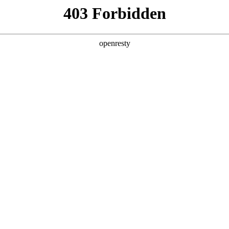
企业业务
个人业务
了解我们
投资者
网
>
企业运营解决方案
新日 @ 北京建筑设计院
EN
Global
筑遇见科技赋能，会碰撞