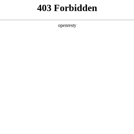
企业业务
个人业务
了解我们
投资者
功
EN
Global
创新平台
投资者关系
技术策源地开放课题
信息
科技知乎
公司公告
BOE创新
财务信息
协同创新平台
公司治理