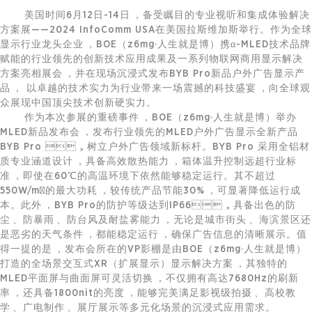
美国时间6月12日-14日，备受瞩目的专业视听和集成体验解决
方案展——2024 InfoComm USA在美国拉斯维加斯举行。作为全球
显示行业龙头企业，BOE（z6mg·人生就是博）携α-MLED技术品牌
赋能的行业领先的创新技术应用成果及一系列
物联网
商用显示解决
方案亮相展会，并在现场沉浸式发布BYB Pro新品户外广告显示产
品， 以卓越的技术实力为行业带来一场震撼的科技盛宴，向全球观
众展现中国顶尖技术创新硬实力。
作为本次参展的重磅事件，BOE（z6mg·人生就是博）举办
MLED新品发布会，发布行业领先的MLED户外广告显示全新产品
BYB Pro ，树立户外广告领域新标杆。BYB Pro 采用全铝材
质专业涵道设计，具备高效散热能力，箱体温升控制远超行业标
准，即使在60℃的高温环境下依然能够稳定运行。其不超过
550W/m²的最大功耗，较传统产品节能30%，可显著降低运行成
本。此外，BYB Pro的防护等级达到IP66，具备出色的防
尘、防暴雨、防台风及耐盐雾能力，无论是城市街头、海滨景区还
是恶劣的天气条件，都能稳定运行，确保广告信息的清晰展示。值
得一提的是，发布会所在的VP影棚是由BOE（z6mg·人生就是博）
打造的全场景交互式XR（扩展显示）显示解决方案，其独特的
MLED平面屏与曲面屏可灵活切换，不仅拥有高达7680Hz的刷新
率，还具备1800nit的亮度，能够完美满足影视级拍摄、高校教
学、广电制作、展厅展示等多元化场景的沉浸式应用需求。