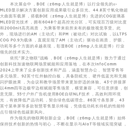
本次展会中，BOE（z6mg·人生就是博）以行业领先的α-
MLED显示解决方案创新应用成果吸引众多目光。44.8英寸氧化物超
大曲面车载屏，搭载BOE（z6mg·人生就是博）先进的COG玻璃基
MLED背光技术，拥有6048个超高控光分区，可实现百万级对比度
和2000nit高亮画质，为乘客带来前所未有的极致视觉享受。此
外，现场进行的AM（主动式）和PM（被动式）对比试验，以LTPS
COG P0.9为载体，直观呈现了AM（主动式）驱动在画质、护眼、
功耗等多个方面的卓越表现，彰显BOE（z6mg·人生就是博）行业
领先的技术实力。
依托“屏之物联”战略，BOE（z6mg·人生就是博）致力于通过
创新科技加速
物联网
场景赋能和应用落地，在本次InfoComm
2024上带来了众多创新技术和产品，涵盖智慧办公、
智慧零售
等
多元场景。92英寸红外触控白板，具备防眩光、硬件低蓝光和无频
闪护眼效果，为会议和教学场景带来更加舒适的体验。43寸拼接屏
以4mm四等边极窄边框赋能零售场景，横竖兼容，可任意拼接，创
意无限。55寸户外广告机使用BOE自研NLF技术，高效利用环境
光，有效降低产品功耗，契合绿色低碳理念。86英寸条形屏、43
英寸菜单屏等多款
智慧零售
显示终端，凭借低功耗长待机的性能特
点引领绿色低碳新风向。
作为领先的
物联网
创新企业，BOE（z6mg·人生就是博）始终
保持技术创新的热情与初心，不断在显示与AIoT等领域实现突破，