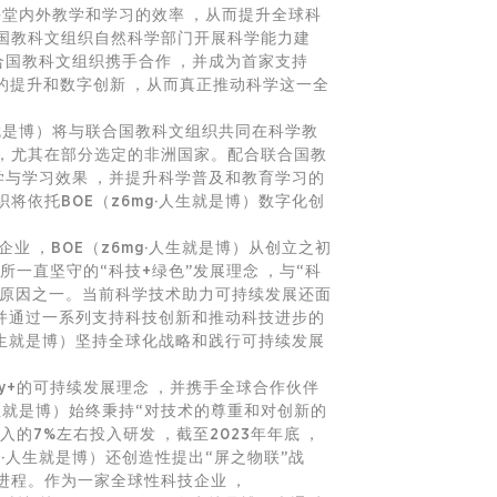
堂内外教学和学习的效率，从而提升全球科
联合国教科文组织自然科学部门开展科学能力建
合国教科文组织携手合作，并成为首家支持
提升和数字创新，从而真正推动科学这一全
·人生就是博）将与联合国教科文组织共同在科学教
，尤其在部分选定的非洲国家。配合联合国教
学与学习效果，并提升科学普及和教育学习的
组织将依托BOE（z6mg·人生就是博）数字化创
企业，BOE（z6mg·人生就是博）从创立之初
所一直坚守的“科技+绿色”发展理念，与“科
重要原因之一。当前科学技术助力可持续发展还面
，并通过一系列支持科技创新和推动科技进步的
g·人生就是博）坚持全球化战略和践行可持续发展
ity+的可持续发展理念，并携手全球合作伙伴
mg·人生就是博）始终秉持“对技术的尊重和对创新的
7%左右投入研发，截至2023年年底，
6mg·人生就是博）还创造性提出“屏之物联”战
程。作为一家全球性科技企业，