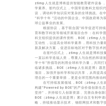
z6mg·人生就是博将提供智能教育硬件设备
学素养。签约仪式上，中国常驻教科文组织
设，调动科学知识应对复杂的全球挑战。在中
“科学十年 ”活动的中国企业。中国政府将为双
球公益事业的发展。
根据协议，基于联合国“科学促进可持续发展
育和数字科技等领域开展项目合作：在科学
科文组织提供的课件资料，BOE（z6mg
互动性，以提高全球科学素养，用科技
新及解决方案，促进目标地区对于数字技术的
在签约仪式上，z6mg·人生就是博科技集
一直以科学造福人类，尊重人与自然的和谐发展
学十年”所倡导的利用全球科学力量，共
临诸多挑战，BOE（z6mg·人生就是博
项目，加强开放科学和知识共享，从而
理念的一个重要举措，更是全球范围内推
在可持续发展领域，BOE（z6mg·人生就是
构建“Powered by BOE”的产业价值创新
坚持”，并持续引入创新资源、完善自身创
BOE（z6mg·人生就是博）累计自主专利申请已
略，持续推动显示技术、
物联网
技术和数字技