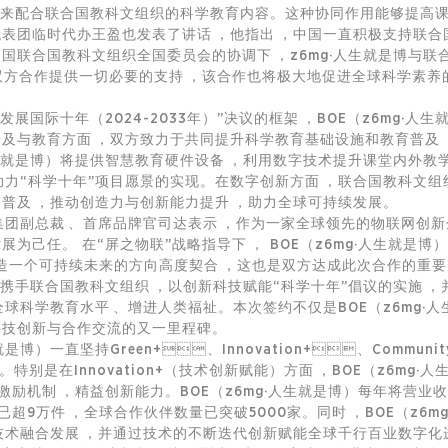
，来配合联合国教科文组织的科学教育内容。这种协同作用能够提高课
代表团临时代办王盈也发表了讲话，他指出，中国一直积极支持
国联合国教科文组织全国委员会的协调下，z6mg·人生就是博与联
方合作提供一切必要的支持，该合作也将极大地促进全球科学素养的
国际十年（2024-2033年）”决议的框架，BOE（z6mg
普及与教育方面，双方致力于共同提升科学教育基础设施和教育普及
·人生就是博）将提供智慧教育硬件设备，利用数字技术提升课堂内外教
力量助力“科学十年”项目愿景的实现。在数字创新方面，联合国教科文
普及，推动创造力与创新能力提升，助力全球可持续发展。
团副总裁、首席品牌官司达表示，作为一家全球领先的
物联网
创新
为己任。 在“屏之物联”战略指导下， BOE（z6mg·人生就是博）
同打造一个可持续未来的方向高度契合，这也是双方达成此次合作的
）愿意携手联合国教科文组织，以创新科技赋能“科学十年”倡议的实施
提高全球科学教育水平、增进人类福祉。本次签约不仅是BOE（z6m
动科技创新与合作交流的又一里程碑。
博）一直坚持Green+、Innovation+、Commun
生态。特别是在Innovation+（技术创新赋能）方面，BOE（z6
新激励机制，精益创新能力。BOE（z6mg·人生就是博）每年将营业收入的
超9万件，全球合作伙伴数量已突破5000家。同时，BOE（z
术融合发展，并通过技术的不断迭代创新赋能全球千行百业数字化进