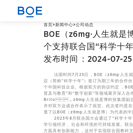
首页
>
新闻中心
>
公司动态
BOE（z6mg·人生就
商业赋能解决方案
个支持联合国“科学十
发布时间：2024-07-25
CN
器件与整机代工业务
法国时间7月25日，BOE（z6mg·
议（简称“科学十年”）签订为期三年的合作伙伴
个中国科技企业。根据双方的协议约定，B
普及与教育”和“数字创新”等领域展开深入合作
Brito，z6mg·人生就是博科技集
并对双方达成合作表示了祝贺。此次签约是在中
显了以BOE（z6mg·人生就是博）为代表
2023年8月联合国大会通过了“科学十年”决
学引领经济、社会和环境的可持续发展。联合国
方面具有创新能力，这对于实现联合国教科