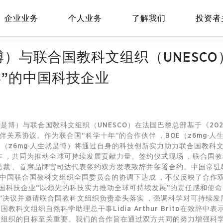
企业业务
个人业务
了解我们
投资者
是博）与联合国教科文组织（UNESC
年”的中国科技企业
EN
Global
人生就是博）与联合国教科文组织（UNESCO）在法国巴黎总部基于《20
关系协议。作为联合国“科学十年”的合作伙伴，BOE（z6mg·
OE（z6mg·人生就是博）将通过自身的科技创新实力助力联合国教科文组
，共同为推动全球可持续发展贡献力量。签约仪式现场，联合国教科文
团副总裁、首席品牌官司达代表签约双方发表致辞并签署合约。中国
国联合国教科文组织全国委员会的协调下达成，不仅反映了合作双
的中国科技企业“以领先的科技实力推动全球可持续发展”的责任感和使
议并邀请联合国教科文组织负责牵头落实，强调科学对可持续发展的重
教科文组织自然科学助理总干事Lidia Arthur Brito在致辞中表
文组织的目标至关重要。我们的合作旨在通过双方共同的努力增强科学教育设